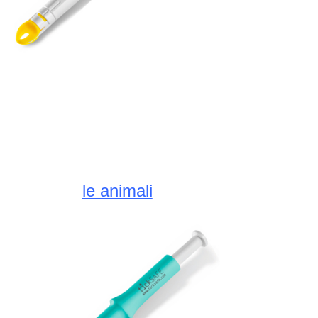
Gli accessori
per l’afferra-zecche
sono disponibili presso
Informationen zur
Zeckenentfernung
beim Menschen
le animali